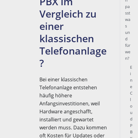
PBX im
n
pa
Vergleich zu
sst
wa
einer
s
un
klassischen
d
für
Telefonanlage
we
n?
?
E
i
Bei einer klassischen
n
e
Telefonanlage entstehen
C
häufig höhere
l
Anfangsinvestitionen, weil
o
Hardware angeschafft,
u
installiert und gewartet
d
P
werden muss. Dazu kommen
B
oft Kosten für Updates oder