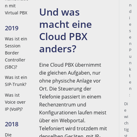
n
n mit
Und was
d
Virtual PBX
i
macht eine
e
2019
s
Cloud PBX
e
Was ist ein
n
anders?
Session
P
Border
u
Controller
n
Eine Cloud PBX übernimmt
(SBC)?
k
die gleichen Aufgaben, nur
t
Was ist ein
ohne physische Anlage vor
e
SIP-Trunk?
Ort. Die Steuerung der
n
Was ist
:
Telefonie passiert in einem
Voice over
Di
Rechenzentrum und
IP (VoIP)?
e
Konfigurationen laufen meist
wi
über ein Webportal.
2018
ch
Telefoniert wird trotzdem mit
tig
Die
denselben Geräten, mit IP-
st