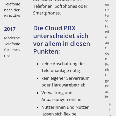
Telefonie
en
Telefonen, Softphones oder
Un
nach der
Smartphones.
ter
ISDN-Ära
sc
Die Cloud PBX
hi
2017
ed
unterscheidet sich
e
Moderne
vor allem in diesen
au
Telefonie
f
Punkten:
für Start-
de
ups
n
keine Anschaffung der
Pu
nk
Telefonanlage nötig
t
kein eigener Serverraum
ge
oder Hardwarebetrieb
br
ac
Verwaltung und
ht
Anpassungen online
K
Nutzerinnen und Nutzer
l
lassen sich flexibel
a