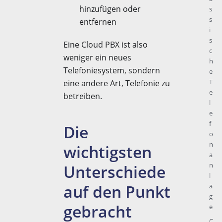
hinzufügen oder
s
s
entfernen
i
s
Eine Cloud PBX ist also
c
weniger ein neues
h
Telefoniesystem, sondern
e
T
eine andere Art, Telefonie zu
e
betreiben.
l
e
f
Die
o
n
wichtigsten
a
n
Unterschiede
l
auf den Punkt
a
g
gebracht
e
C