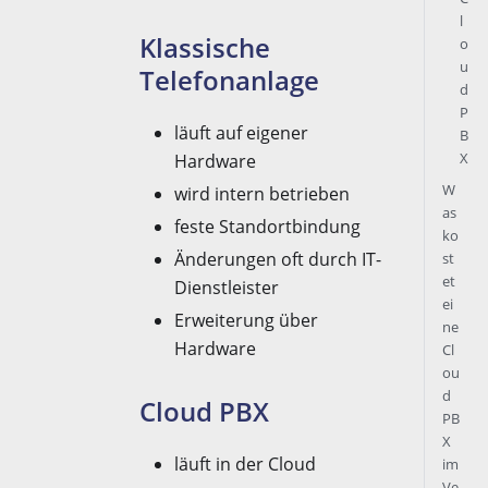
l
Klassische
o
u
Telefonanlage
d
P
läuft auf eigener
B
X
Hardware
W
wird intern betrieben
as
feste Standortbindung
ko
Änderungen oft durch IT-
st
et
Dienstleister
ei
Erweiterung über
ne
Hardware
Cl
ou
d
Cloud PBX
PB
X
läuft in der Cloud
im
Ve