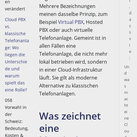
t
en
Mehrere Bezeichnungen
,
verändert
d
meinen dasselbe Prinzip, zum
Cloud PBX
a
Beispiel
Virtual PBX
, Hosted
s
vs.
PBX oder auch virtuelle
s
klassische
Telefonanlage. Gemeint ist in
s
Telefonanla
i
allen Fällen eine
ge: Wo
e
Telefonanlage, die nicht mehr
liegen die
:
lokal betrieben wird, sondern
Unterschie
Un
de und
in einer Cloud-Infrastruktur
d
warum
läuft. Sie gilt als moderne
wa
spielt das
Alternative zu klassischen
s
eine Rolle?
m
Telefonanlagen.
ac
058
ht
Vorwahl in
ei
Was zeichnet
der
ne
Schweiz:
eine
Cl
Bedeutung,
ou
Kosten &