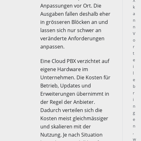
X
Anpassungen vor Ort. Die
k
Ausgaben fallen deshalb eher
a
n
in grösseren Blöcken an und
n
lassen sich nur schwer an
V
veränderte Anforderungen
o
anpassen.
r
t
e
Eine Cloud PBX verzichtet auf
i
eigene Hardware im
l
Unternehmen. Die Kosten für
e
Betrieb, Updates und
b
r
Erweiterungen übernimmt in
i
der Regel der Anbieter.
n
Dadurch verteilen sich die
g
Kosten meist gleichmässiger
e
und skalieren mit der
n
,
Nutzung. Je nach Situation
w