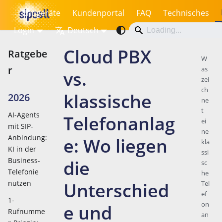
Endgeräte
Kundenportal
FAQ
Technisches
Login
Deutsch
Cloud PBX
Ratgebe
W
r
as
vs.
zei
ch
klassische
2026
ne
t
AI-Agents
Telefonanlag
ei
mit SIP-
ne
Anbindung:
e: Wo liegen
kla
KI in der
ssi
Business-
die
sc
Telefonie
he
nutzen
Unterschied
Tel
ef
1-
on
e und
Rufnumme
an