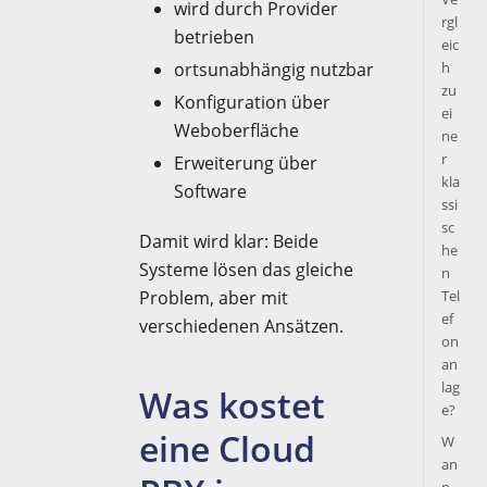
wird durch Provider
rgl
betrieben
eic
ortsunabhängig nutzbar
h
zu
Konfiguration über
ei
Weboberfläche
ne
r
Erweiterung über
kla
Software
ssi
sc
Damit wird klar: Beide
he
Systeme lösen das gleiche
n
Problem, aber mit
Tel
ef
verschiedenen Ansätzen.
on
an
lag
Was kostet
e?
eine Cloud
W
an