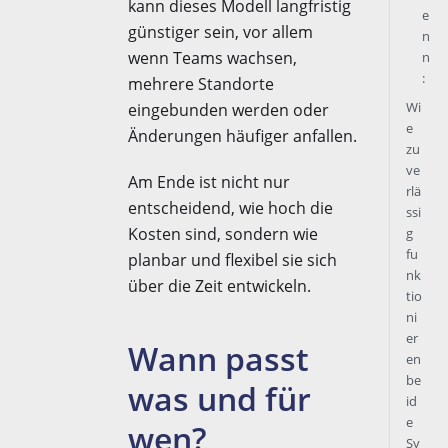
kann dieses Modell langfristig
e
günstiger sein, vor allem
n
wenn Teams wachsen,
n
:
mehrere Standorte
Wi
eingebunden werden oder
e
Änderungen häufiger anfallen.
zu
ve
Am Ende ist nicht nur
rlä
entscheidend, wie hoch die
ssi
Kosten sind, sondern wie
g
fu
planbar und flexibel sie sich
nk
über die Zeit entwickeln.
tio
ni
er
Wann passt
en
be
was und für
id
e
wen?
Sy