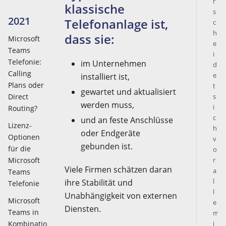
r
klassische
s
2021
Telefonanlage ist,
c
h
dass sie:
Microsoft
e
Teams
i
Telefonie:
im Unternehmen
d
Calling
e
installiert ist,
Plans oder
t
gewartet und aktualisiert
s
Direct
werden muss,
i
Routing?
c
und an feste Anschlüsse
Lizenz-
h
oder Endgeräte
Optionen
v
gebunden ist.
für die
o
r
Microsoft
Viele Firmen schätzen daran
a
Teams
l
ihre Stabilität und
Telefonie
l
Unabhängigkeit von externen
Microsoft
e
Diensten.
Teams in
m
i
Kombinatio