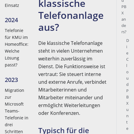
klassische
d
Einsatz
PB
Telefonanlage
X
2024
an
aus?
de
Telefonie
rs?
für KMU im
D
Die klassische Telefonanlage
Homeoffice:
i
steht in vielen Unternehmen
Welche
e
Lösung
weiterhin zuverlässig im
C
passt?
l
Dienst. Die Funktionsweise ist
o
vertraut: Sie steuert interne
u
2023
und externe Anrufe, verbindet
d
Mitarbeiterinnen und
Migration
P
Mitarbeiter miteinander und
B
zur
X
Microsoft
ermöglicht Weiterleitungen
u
Teams-
oder Konferenzen.
n
Telefonie in
t
drei
Typisch für die
e
Schritten