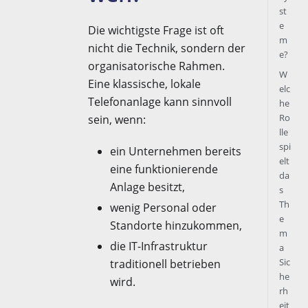
st
e
Die wichtigste Frage ist oft
m
nicht die Technik, sondern der
e?
organisatorische Rahmen.
W
Eine klassische, lokale
elc
Telefonanlage kann sinnvoll
he
Ro
sein, wenn:
lle
spi
ein Unternehmen bereits
elt
eine funktionierende
da
Anlage besitzt,
s
Th
wenig Personal oder
e
Standorte hinzukommen,
m
die IT-Infrastruktur
a
Sic
traditionell betrieben
he
wird.
rh
eit