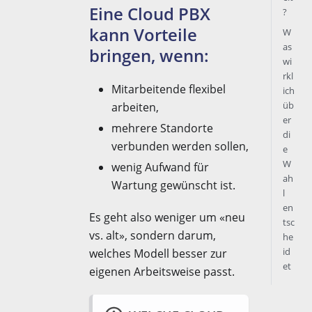
Eine Cloud PBX
?
kann Vorteile
W
as
bringen, wenn:
wi
rkl
Mitarbeitende flexibel
ich
üb
arbeiten,
er
mehrere Standorte
di
verbunden werden sollen,
e
W
wenig Aufwand für
ah
Wartung gewünscht ist.
l
en
Es geht also weniger um «neu
tsc
vs. alt», sondern darum,
he
id
welches Modell besser zur
et
eigenen Arbeitsweise passt.