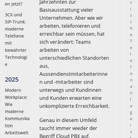
Jahrzehnten zur
s
en jetzt?
i
Basisausstattung vieler
3CX und
s
Unternehmen. Aber wie wir
SIP-Trunk:
c
arbeiten, telefonieren und
h
moderne
erreichbar sein müssen, hat
e
Telefonie
T
sich verändert: Teams
mit
e
arbeiten von
bewährter
l
Technologi
unterschiedlichen Standorten
e
e
aus,
f
Aussendienstmitarbeiterinne
o
2025
n
n und -mitarbeiter sind
a
unterwegs und Kundinnen
Modern
n
Workplace:
und Kunden erwarten eine
l
Wie
unkomplizierte Erreichbarkeit.
a
moderne
g
Kommunika
e
Genau in diesem Umfeld
i
tion
taucht immer wieder der
s
Arbeitswelt
Begriff Cloud PBX auf.