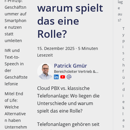
r-Prinzip:
lag
warum spielt
Geschäftsn
e
ummer auf
au
das eine
s?
Smartphon
e nutzen
T
Rolle?
statt
y
umleiten
p
i
15. Dezember 2025
·
5 Minuten
IVR und
s
Lesezeit
Text-to-
c
Speech in
Patrick Gmür
h
der
f
Bereichsleiter Vertrieb &
Marketing, Mitglied der
Geschäftste
ü
Geschäftsleitung
r
lefonie
Cloud PBX vs. klassische
d
Mitel End
Telefonanlage: Wo liegen die
i
of Life:
e
Unterschiede und warum
Welche
k
spielt das eine Rolle?
Alternative
l
a
n haben
Telefonanlagen gehören seit
s
Unternehm