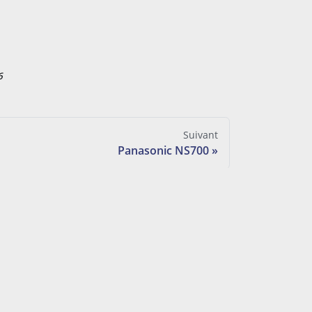
6
Suivant
Panasonic NS700
Juridique
CGV
Déclaration de protection des
données