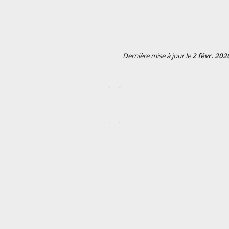
Dernière mise à jour
le
2 févr. 202
Suivez-nous
tre un ticket (e-mail)
laire de contact
r gratuitement