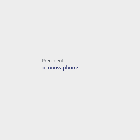
Précédent
Innovaphone
Plus de sipcall
Liens
Page d'accueil
Soumet
Conseils
Formu
État du système
Teste