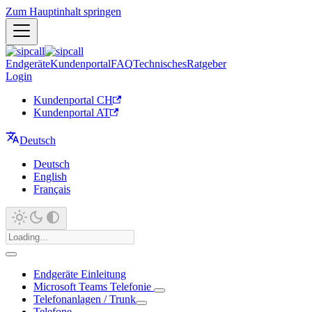
Zum Hauptinhalt springen
Endgeräte
Kundenportal
FAQ
Technisches
Ratgeber
Login
Kundenportal CH
Kundenportal AT
Deutsch
Deutsch
English
Français
Endgeräte Einleitung
Microsoft Teams Telefonie
Telefonanlagen / Trunk
Telefone