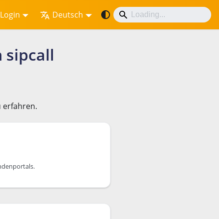
Login
Deutsch
sipcall
 erfahren.
ndenportals.